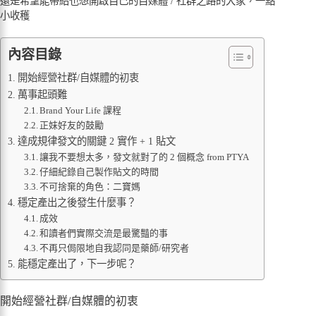
還是希望能帶給也想開啟自己的自媒體 / 社群之路的大家，一點
小收穫
內容目錄
開始經營社群/自媒體的初衷
萬事起頭難
Brand Your Life 課程
正妹好友的鼓勵
達成規律發文的關鍵 2 實作 + 1 貼文
讓我不要想太多，發文就對了的 2 個概念 from PTYA
仔細紀錄自己製作貼文的時間
不可捨棄的角色：二寶媽
穩定產出之後發生什麼事？
成效
和讀者們實際交流是最驚豔的事
不再只侷限地自我認同是藥師/研究者
能穩定產出了，下一步呢？
開始經營社群/自媒體的初衷