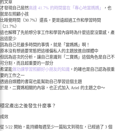
的文章
才發現自己居然
高達 41.7% 的時間當在「專心地當媽媽」
，也
就是在照顧小孩
比睡覺時間（30.7%）還長，更是遠超過工作和學習時間
（21.7%）
這也解釋了先前想分享工作和學習內容時為什麼這麼沒靈感，產
出這麼少
因為自己花最多時間的事情，就是「當媽媽」啊！
原本沒有想過要常態把這樣偏私人的主題放進自媒體中
但因為這次的分析，讓自己意識到「二寶媽」這個角色是自己不
可分割，而且超重要的一部分
希望能
做功課學習照顧好小朋友的知識
，的確也是自己認為很重
要的工作之一
透過自媒體的書寫也能幫助自己學習這個主題
於是，二寶媽相關的內容，也正式加入 Ariel 的主題之中～
穩定產出之後發生什麼事？
成效
從 5/22 開始，能持續每週至少一篇貼文到現在，已經過了 3 個