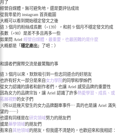
月了
經營自媒體，無可避免地，還是要評估成效
從我零星的 instagram 首頁截圖
大概可以看到開始穩定發文之後
這 3 個月的粉絲成長數（+139），和前 9 個月不穩定發文的成
長數（+90）是差不多且再多一些
如果問 Ariel
經營自媒體，最重要，也最困難的是什麼
大概都是「
穩定產出
」了吧：）
和讀者們實際交流是最驚豔的事
這 3 個月以來，默默吸引到一些志同道合的好朋友
也許有好大一部分是來自
女力學院
的同學和學姊們
從女力認識的讀者和創作者們，也讓 Ariel 感受品牌的重要性
因為女力的品牌宗旨，讓 Ariel 認識了許多
熱愛學習、成長、或
拓展視野
的女子們
（所以這幾天發生的女力品牌翻車事件⋯ 真的也是讓 Ariel 滿失
望的⋯⋯）
也還有同樣是在
研究領域
努力的朋友們
或是
藥學領域
的朋友們
有來自
其他領域
的朋友，但我還不清楚的，也歡迎來和我相認：