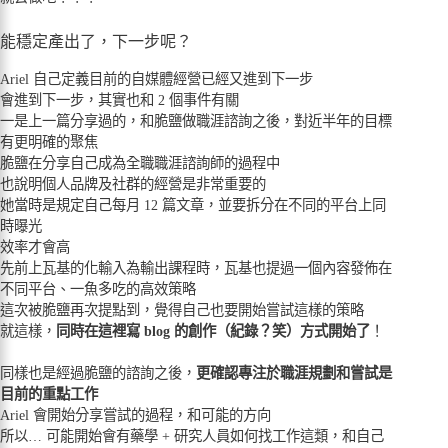
能穩定產出了，下一步呢？
Ariel 自己定義目前的自媒體經營已經又進到下一步
會進到下一步，其實也和 2 個事件有關
一是上一篇分享過的，和脆鹽做職涯諮詢之後，對近半年的目標
有更明確的聚焦
脆鹽在分享自己成為全職職涯諮詢師的過程中
也說明個人品牌及社群的經營是非常重要的
她當時是規定自己每月 12 篇文章，並要拆分在不同的平台上同
時曝光
效率才會高
先前上瓦基的化輸入為輸出課程時，瓦基也提過一個內容發佈在
不同平台、一魚多吃的高效策略
這次被脆鹽再次提點到，覺得自己也要開始嘗試這樣的策略
就這樣，
同時在這裡寫 blog 的創作（紀錄？笑）方式開始了
！
同樣也是經過脆鹽的諮詢之後，
更確認專注於職涯規劃和嘗試是
目前的重點工作
Ariel 會開始分享嘗試的過程，和可能的方向
所以… 可能開始會有藥學 + 研究人員如何找工作這類，和自己