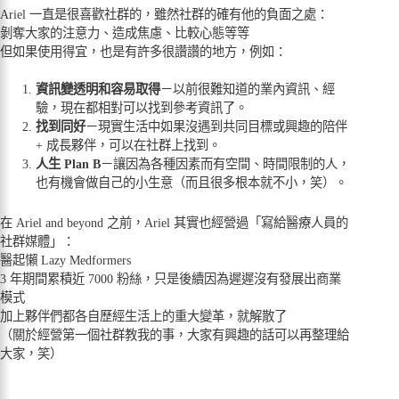
Ariel 一直是很喜歡社群的，雖然社群的確有他的負面之處：
剝奪大家的注意力、造成焦慮、比較心態等等
但如果使用得宜，也是有許多很讚讚的地方，例如：
資訊變透明和容易取得
－以前很難知道的業內資訊、經
驗，現在都相對可以找到參考資訊了。
找到同好
－現實生活中如果沒遇到共同目標或興趣的陪伴
+ 成長夥伴，可以在社群上找到。
人生 Plan B
－讓因為各種因素而有空間、時間限制的人，
也有機會做自己的小生意（而且很多根本就不小，笑）。
在 Ariel and beyond 之前，Ariel 其實也經營過「寫給醫療人員的
社群媒體」：
醫起懶 Lazy Medformers
3 年期間累積近 7000 粉絲，只是後續因為遲遲沒有發展出商業
模式
加上夥伴們都各自歷經生活上的重大變革，就解散了
（關於經營第一個社群教我的事，大家有興趣的話可以再整理給
大家，笑）