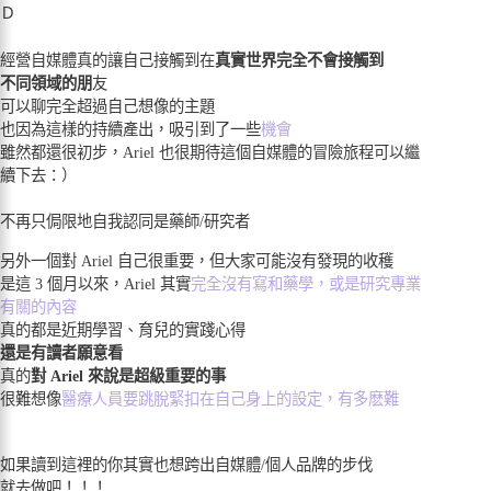
Ｄ
經營自媒體真的讓自己接觸到在
真實世界完全不會接觸到
不同領域的朋
友
可以聊完全超過自己想像的主題
也因為這樣的持續產出，吸引到了一些
機會
雖然都還很初步，Ariel 也很期待這個自媒體的冒險旅程可以繼
續下去：）
不再只侷限地自我認同是藥師/研究者
另外一個對 Ariel 自己很重要，但大家可能沒有發現的收穫
是這 3 個月以來，Ariel 其實
完全沒有寫和藥學，或是研究專業
有關的內容
真的都是近期學習、育兒的實踐心得
還是有讀者願意看
真的
對 Ariel 來說是超級重要的事
很難想像
醫療人員要跳脫緊扣在自己身上的設定，有多麽難
如果讀到這裡的你其實也想跨出自媒體/個人品牌的步伐
就去做吧！！！