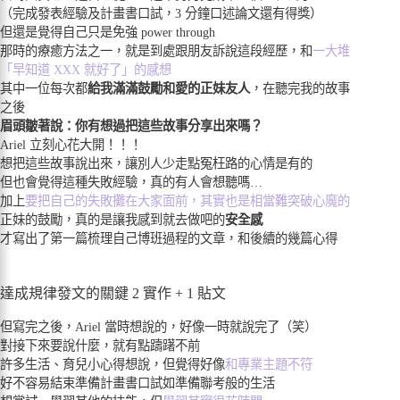
（完成發表經驗及計畫書口試，3 分鐘口述論文還有得獎）
但還是覺得自己只是免強 power through
那時的療癒方法之一，就是到處跟朋友訴說這段經歷，和
一大堆
「早知道 XXX 就好了」的感想
其中一位每次都
給我滿滿鼓勵和愛的正妹友人
，在聽完我的故事
之後
眉頭皺著說：你有想過把這些故事分享出來嗎？
Ariel 立刻心花大開！！！
想把這些故事說出來，讓別人少走點冤枉路的心情是有的
但也會覺得這種失敗經驗，真的有人會想聽嗎…
加上
要把自己的失敗攤在大家面前，其實也是相當難突破心魔的
正妹的鼓勵，真的是讓我感到就去做吧的
安全感
才寫出了第一篇梳理自己博班過程的文章，和後續的幾篇心得
達成規律發文的關鍵 2 實作 + 1 貼文
但寫完之後，Ariel 當時想說的，好像一時就說完了（笑）
對接下來要說什麼，就有點躊躇不前
許多生活、育兒小心得想說，但覺得好像
和專業主題不符
好不容易結束準備計畫書口試如準備聯考般的生活