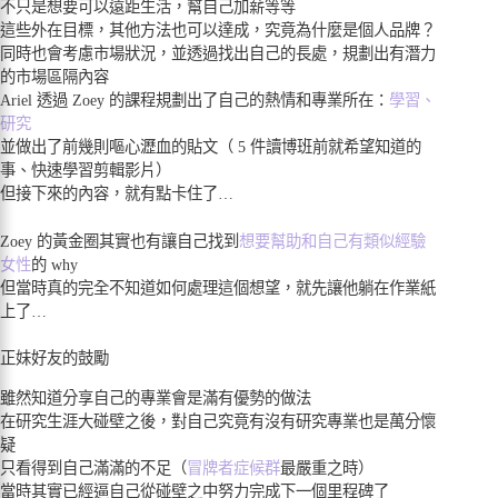
不只是想要可以遠距生活，幫自己加薪等等
這些外在目標，其他方法也可以達成，究竟為什麼是個人品牌？
同時也會考慮市場狀況，並透過找出自己的長處，規劃出有潛力
的市場區隔內容
Ariel 透過 Zoey 的課程規劃出了自己的熱情和專業所在：
學習、
研究
並做出了前幾則嘔心瀝血的貼文（ 5 件讀博班前就希望知道的
事、快速學習剪輯影片）
但接下來的內容，就有點卡住了…
Zoey 的黃金圈其實也有讓自己找到
想要幫助和自己有類似經驗
女性
的 why
但當時真的完全不知道如何處理這個想望，就先讓他躺在作業紙
上了…
正妹好友的鼓勵
雖然知道分享自己的專業會是滿有優勢的做法
在研究生涯大碰壁之後，對自己究竟有沒有研究專業也是萬分懷
疑
只看得到自己滿滿的不足（
冒牌者症候群
最嚴重之時）
當時其實已經逼自己從碰壁之中努力完成下一個里程碑了