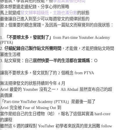
想嘗試、學習其他的技能，但
學習其實很花時間
原本想要邊走邊紀錄、分享心得的策略
馬上就變成
發文頻率超級低，主題也滿分散
的狀態
最後讓自己進入到至少可以每週發文的規律狀態的
是 2 個重要的觀念實踐，及因爲一篇貼文而察覺到的自我狀態：
1.
「不要想太多，發就對了」
from Part-time Youtuber Academy
(PTYA)
2.
仔細紀錄自己製作貼文所需時間
，才能做，才能把做貼文時間
塞進生活裡
3. 貼文察覺：自己
居然快要一半的生活都在當媽媽
：Ｏ
讓我不要想太多，發文就對了的 2 個概念 from PTYA
無法規律發文的狀態持續到今年 4 月
Ariel 最愛的 Youtuber 沒有之一， Ali Abdaal 居然宣布自己的超
高價課
「Part-time YouTuber Academy (PTYA)」是最後一屆了
Ariel 完全被 Fear of Missing Out 到
當作是給自己的生日禮物（哈），報名了這個其實滿 hard-core
的課程
雖然這 6 週的課程對 YouTuber 初學者來說真的是太困難 follow