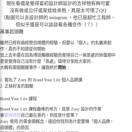
現在看還是覺得當初設計師設計的吉祥物有夠可愛
沒有做成公仔或是娃娃來抱，真是太可惜了QQ
（點圖可以去設計師的 instagram ，他已是超忙工程師，
但似乎還是可以談談看各種合作（？））
萬事起頭難
雖然已經有過經營自媒體的經驗，但要以「個人」的名義來創
作，真的不知道從何開始
加上去年還在因為博班觸礁經驗而覺得自己一無是處的恢復期中
更是覺得自己沒有什麼「長處」值得分享給大家的…
大概有兩個關鍵事件，讓我終於
開始
：
1. 報名了 Zoey 的 Brand Your Life 個人品牌課
2. 正妹好友的鼓勵
Brand Your Life 課程
Brand Your Life 課程最棒的地方，就是 Zoey 設計的作業
會
靈魂拷問
自己最在意的，到底是什麼事？
Zoey 使用 的黃金圈概念，逼迫你找到為什麼要做「個人品牌 /
自媒體」的原因