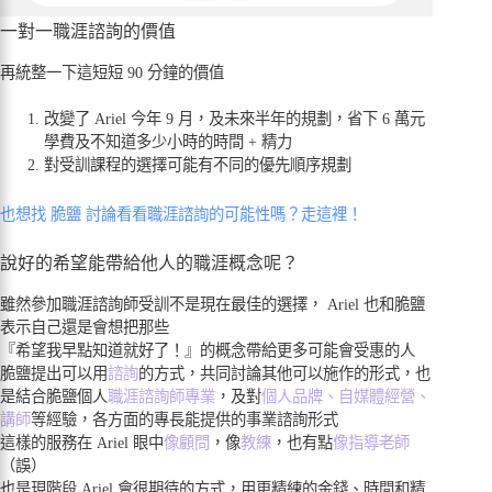
一對一職涯諮詢的價值
再統整一下這短短 90 分鐘的價值
改變了 Ariel 今年 9 月，及未來半年的規劃，省下 6 萬元
學費及不知道多少小時的時間 + 精力
對受訓課程的選擇可能有不同的優先順序規劃
也想找 脆鹽 討論看看職涯諮詢的可能性嗎？走這裡！
說好的希望能帶給他人的職涯概念呢？
雖然參加職涯諮詢師受訓不是現在最佳的選擇， Ariel 也和脆鹽
表示自己還是會想把那些
『希望我早點知道就好了！』的概念帶給更多可能會受惠的人
脆鹽提出可以用
諮詢
的方式，共同討論其他可以施作的形式，也
是結合脆鹽個人
職涯諮詢師專業
，及對
個人品牌、自媒體經營、
講師
等經驗，各方面的專長能提供的事業諮詢形式
這樣的服務在 Ariel 眼中
像顧問
，像
教練
，也有點
像指導老師
（誤）
也是現階段 Ariel 會很期待的方式，用更精練的金錢、時間和精