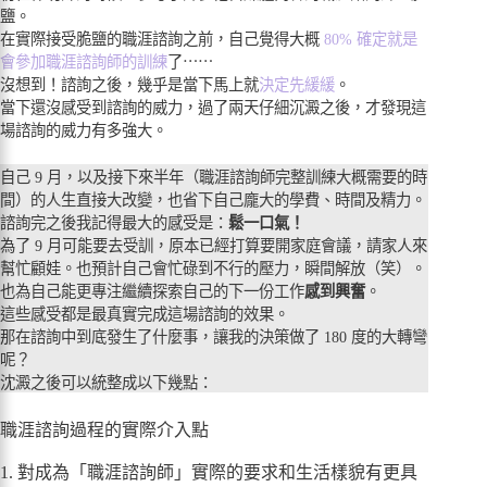
鹽。
在實際接受脆鹽的職涯諮詢之前，自己覺得大概
80% 確定就是
會參加職涯諮詢師的訓練
了⋯⋯
沒想到！諮詢之後，幾乎是當下馬上就
決定先緩緩
。
當下還沒感受到諮詢的威力，過了兩天仔細沉澱之後，才發現這
場諮詢的威力有多強大。
自己 9 月，以及接下來半年（職涯諮詢師完整訓練大概需要的時
間）的人生直接大改變，也省下自己龐大的學費、時間及精力。
諮詢完之後我記得最大的感受是：
鬆一口氣！
為了 9 月可能要去受訓，原本已經打算要開家庭會議，請家人來
幫忙顧娃。也預計自己會忙碌到不行的壓力，瞬間解放（笑）。
也為自己能更專注繼續探索自己的下一份工作
感到興奮
。
這些感受都是最真實完成這場諮詢的效果。
那在諮詢中到底發生了什麼事，讓我的決策做了 180 度的大轉彎
呢？
沈澱之後可以統整成以下幾點：
職涯諮詢過程的實際介入點
1. 對成為「職涯諮詢師」實際的要求和生活樣貌有更具