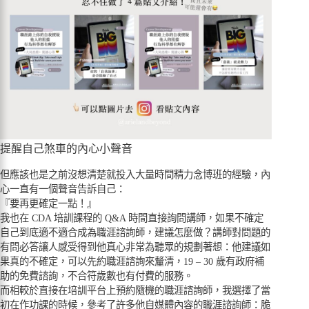
提醒自己煞車的內心小聲音
但應該也是之前沒想清楚就投入大量時間精力念博班的經驗，內
心一直有一個聲音告訴自己：
『要再更確定一點！』
我也在 CDA 培訓課程的 Q&A 時間直接詢問講師，如果不確定
自己到底適不適合成為職涯諮詢師，建議怎麼做？講師對問題的
有問必答讓人感受得到他真心非常為聽眾的規劃著想：他建議如
果真的不確定，可以先約職涯諮詢來釐清，19 – 30 歲有政府補
助的免費諮詢，不合符歲數也有付費的服務。
而相較於直接在培訓平台上預約隨機的職涯諮詢師，我選擇了當
初在作功課的時候，參考了許多他自媒體內容的職涯諮詢師：脆