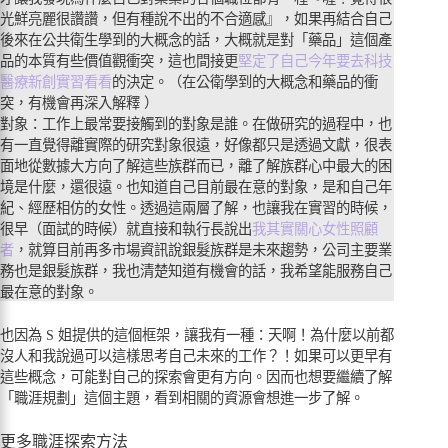
光鮮亮麗很讚讚，但有種說不出的不合適感』，如果再結合自己
後來在公共衛生學到的大概念的話，大概就是對「藥品」這個產
品的本質有些價值觀衝突，這也間接更
堅定了自己今年要去科技
醫療新創實習看看
的決定。（在公衛學到的大概念和藥品的衝
突，有機會再深入解釋 ）
對象：工作上最常要接觸到的對象是誰。在做研究的過程中，也
有一直覺得離實際的研究對象很遠，好像都只是透過文獻，很表
面地從數據大方向了解這些族群而已，離了解族群心中最大的困
境是什麼，還很遠。也知道自己目前最在意的對象，是和自己年
紀、經歷相仿的女性。透過這兩層了解，也讓我在實習的時候，
很早（面試的時候）就直接和執行長說出
我其實關心女性照顧
者
，就算目前再多市場資訊說銀髮族群是未來趨勢，公司主要業
務也是銀髮族群，我也清楚知道有機會的話，我希望能服務自己
最在意的對象。
也因為 S 姐提供的這個框架，讓我有一種：天啊！為什麼以前都
沒人和我說過可以這樣思考自己未來的工作？！如果可以更早有
這些概念，可能對自己的探索會更有方向。因而也想要繼續了解
「職涯規劃」這個主題，看到相關的資源會想進一步了解。
更多職涯探索方法