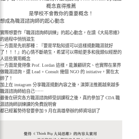
概念直得推薦
是學校不會教你的重要概念！
想成為職涯諮詢師的起心動念
實際想要作「職涯諮詢師訓練」的起心動念，在讀《大局思維》
的過程中悄悄滋生
一方面是先前那種：『要是早點知道可以這樣規劃職涯就好
了！！！』的心情不斷萌生，希望可以帶給更多和我類似經歷的
人這些實用概念
一方面是覺得像 Prof. Lordan 這樣，能兼顧研究、也實際在業界
做職涯諮詢，還 Lead + Consult 幾個 NGO 的 initiative，實在太
帥了！
加上在 instagram 分享職涯規劃內容之後，演算法推薦越來越多
職涯諮詢師給自己⋯⋯
最後在研究各方職涯諮詢師受訓課程之後，真的參加了 CDA 職
涯諮詢師訓練課的免費說明會
都已經蓄勢待發要參加 9 月在高雄舉辦的師資培訓了