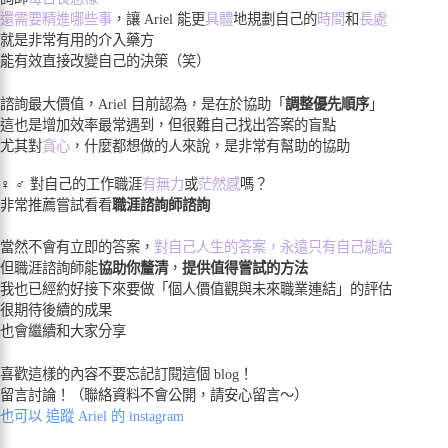
還需要精進哪些事
，讓 Ariel 能更
具體
地規劃自己的
時間
和
長處
就是非常有用的介入藥方
能有效直接改變自己的決策（笑）
諮詢最大價值，Ariel 目前認為，是在於協助「
調整優先順序
」
這也是增加效率最常遇到，但很難自己找出答案的盲點
尤其對
貪心
，什麼都想做的人來說，是非常有幫助的協助
‍♀️ ‍♂️ 對自己的工作職涯
有無力
或
茫然感
嗎？
非常推薦嘗試看看
職涯諮詢師諮詢
當然不會有立即的答案，
對自己人生的答案，永遠只有自己能給
但職涯諮詢師能
協助你釐清
，
提供值得嘗試的方法
我也已經約好接下來要做「個人價值觀與未來職業連結」的評估
很期待後續的成果
也會繼續和大家分享
喜歡這樣的內容不要忘記訂閱這個 blog！
留言討論！（聯絡資料不會公開，請安心留言～）
也可以 追蹤 Ariel 的 instagram